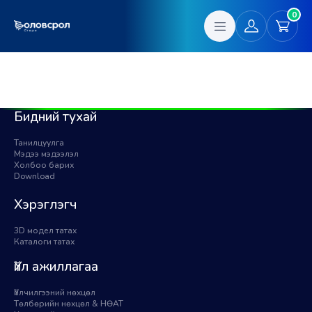
0
Бидний тухай
Танилцуулга
Мэдээ мэдээлэл
Холбоо барих
Download
Хэрэглэгч
3D модел татах
Каталоги татах
Үйл ажиллагаа
Үйлчилгээний нөхцөл
Төлбөрийн нөхцөл & НӨАТ