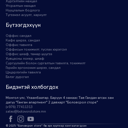
Хүргэлтийн нөхцөл
Угсралтын нөхцөл
Нууцлалын бодлого
Түгээмэл асуулт, хариулт
Бүтээгдэхүүн
Оффис сандал
Кафе ширээ, сандал
Оффис тавилга
Оффисын тохижилт, туслах хэрэгсэл
Оффис шкаф, төмөр шүүгээ
Хувцасны локер, шкаф
Сургуулийн болон сургалтын тавилга, тохижилт
Гэрийн эргономик ширээ, сандал
Цэцэрлэгийн тавилга
Бэлэг дурсгал
Бидэнтэй холбогдох
Монгол улс, Улаанбаатар, Баруун 4 замаас Төв Гандан өгсөх зам
дагуу "Ганган апартмент" 2 давхарт "Боловсрол сторе"
(+976) 77411313
sales@bolovsrolstore.mn
© 2025 "Боловсрол store" бүх эрх хуулиар хамгаалагдсан