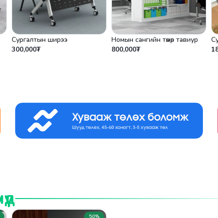
Сургалтын ширээ
Номын сангийн төмөр тавиур
С
300,000₮
800,000₮
1
үд
50%