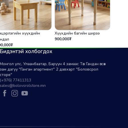
эцэрлэгийн хүүхдийн
Хүүхдийн багийн ширээ
900,000₮
андал
00,000₮
Бидэнтэй холбогдох
Монгол улс, Улаанбаатар, Баруун 4 замаас Төв Гандан өгсөх
зам дагуу "Ганган апартмент" 2 давхарт "Боловсрол
сторе"
(+976) 77411313
sales@bolovsrolstore.mn