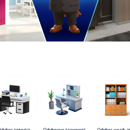
Оффис тавилга
Оффисын тохижилт,
Оффис шкаф, тө