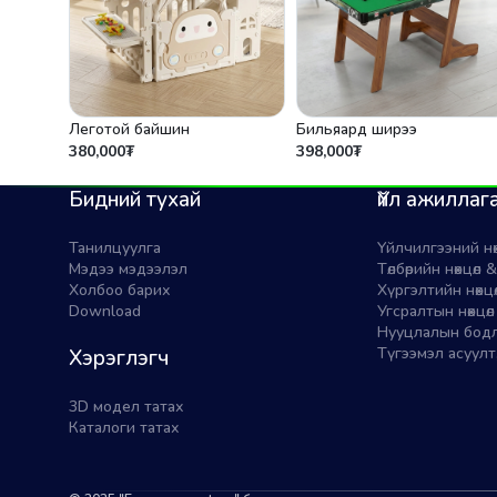
Леготой байшин
Бильяард ширээ
380,000₮
398,000₮
Бидний тухай
Үйл ажиллаг
Танилцуулга
Үйлчилгээний нө
Мэдээ мэдээлэл
Төлбөрийн нөхцөл
Холбоо барих
Хүргэлтийн нөхцө
Download
Угсралтын нөхцөл
Нууцлалын бод
Түгээмэл асуулт
Хэрэглэгч
3D модел татах
Каталоги татах