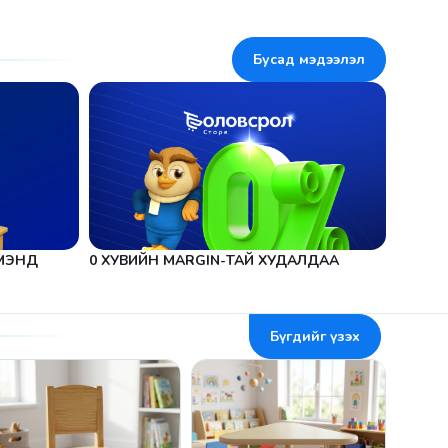
Бусад мэдээлэл
МЭНД
0 ХУВИЙН MARGIN-ТАЙ ХУДАЛДАА
Бүгдийг үзэх