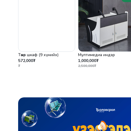
Төмөр шкаф (9 хүнийх)
Мултимедиа индэр
572,000₮
1,000,000₮
₮
2,500,000₮