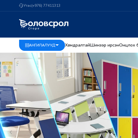
Утас
(+976) 77411313
Хямдралтай
Шинээр ирсэн
Онцлох бү
АНГИЛАЛУУД