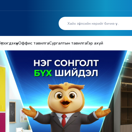
тээгдэхүүн
Оффис тавилга
Сургалтын тавилга
Гэр ахуй