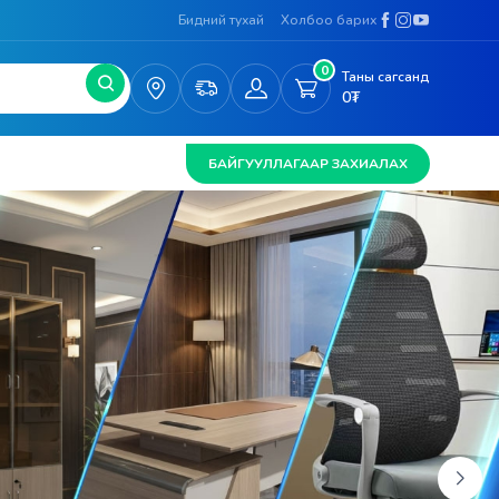
Бидний тухай
Холбоо барих
0
Таны сагсанд
0
₮
БАЙГУУЛЛАГААР ЗАХИАЛАХ