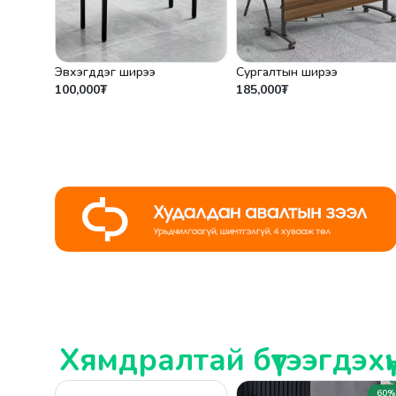
Эвхэгддэг ширээ
Сургалтын ширээ
100,000₮
185,000₮
Хямдралтай бүтээгдэхүүнү
60%