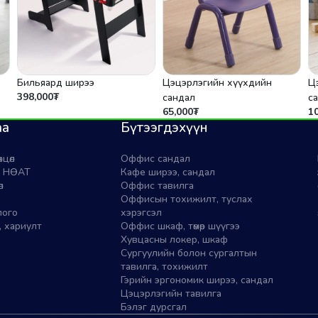
Бильяард ширээ
Цэцэрлэгийн хүүхдийн
Ц
398,000₮
сандал
с
65,000₮
1
аа
Бүтээгдэхүүн
хцөл
Оффис сандал
 & НӨАТ
Кафе ширээ, сандал
л
Оффис тавилга
Оффисын тохижилт, туслах
лого
хэрэгсэл
, хариулт
Оффис шкаф, төмөр шүүгээ
Хувцасны локер, шкаф
Сургуулийн болон сургалтын
тавилга, тохижилт
Гэрийн эргономик ширээ, сандал
Цэцэрлэгийн тавилга
Бэлэг дурсгал