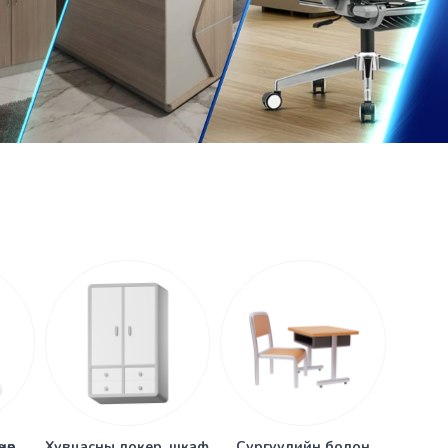
мөр
Хувцасны локер, шкаф
Сургуулийн болон