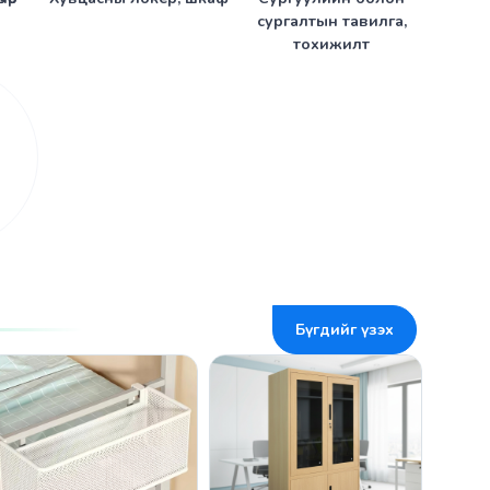
сургалтын тавилга,
тохижилт
л
Бүгдийг үзэх