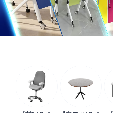
Оффис сандал
Кафе ширээ, сандал