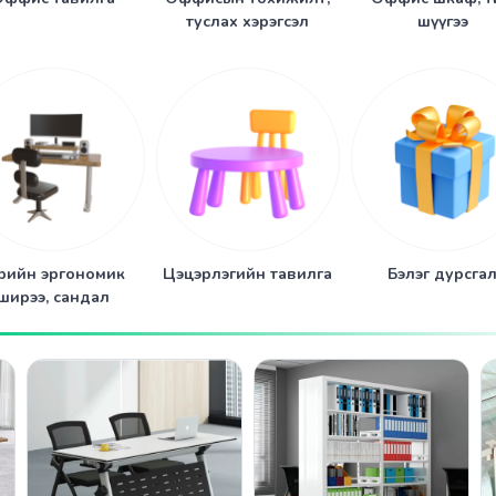
туслах хэрэгсэл
шүүгээ
рийн эргономик
Цэцэрлэгийн тавилга
Бэлэг дурсга
ширээ, сандал