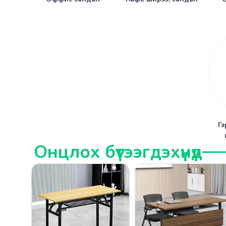
Гэ
Онцлох бүтээгдэхүүнүүд