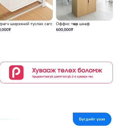
урагч ширээний туслах сагс
Оффис төмөр шкаф
8,000₮
600,000₮
Бүгдийг үзэх