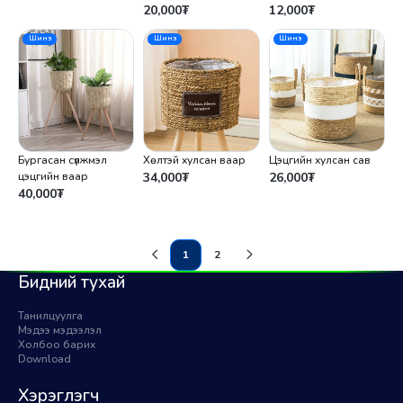
20,000
₮
12,000
₮
Шинэ
Шинэ
Шинэ
Бургасан сүлжмэл
Хөлтэй хулсан ваар
Цэцгийн хулсан сав
цэцгийн ваар
34,000
₮
26,000
₮
40,000
₮
1
2
(current)
Бидний тухай
Танилцуулга
Мэдээ мэдээлэл
Холбоо барих
Download
Хэрэглэгч