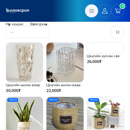
0
Нүүр хуудас
Бүтээгдэхүүн
Цэцгийн хулсан сав
26,000
₮
Цэцгийн шилэн ваар
Цэцгийн шилэн ваар
30,000
₮
22,000
₮
Шинэ
Шинэ
Шинэ