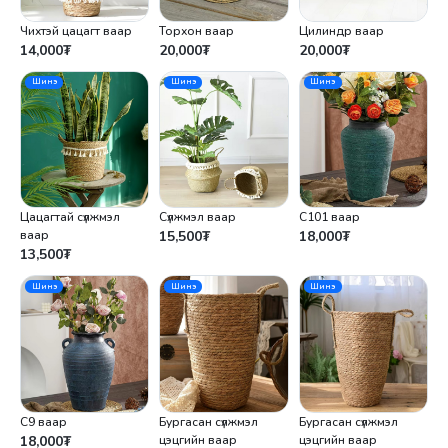
Чихтэй цацагт ваар
Торхон ваар
Цилиндр ваар
14,000
₮
20,000
₮
20,000
₮
Шинэ
Шинэ
Шинэ
Цацагтай сүлжмэл
Сүлжмэл ваар
C101 ваар
ваар
15,500
₮
18,000
₮
13,500
₮
Шинэ
Шинэ
Шинэ
С9 ваар
Бургасан сүлжмэл
Бургасан сүлжмэл
18,000
₮
цэцгийн ваар
цэцгийн ваар