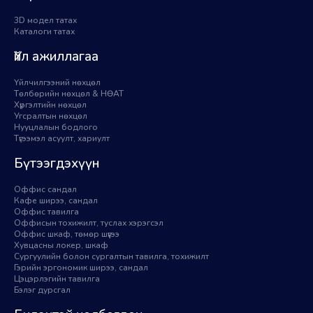
3D модел татах
Каталоги татах
Үйл ажиллагаа
Үйлчилгээний нөхцөл
Төлбөрийн нөхцөл & НӨАТ
Хүргэлтийн нөхцөл
Угсралтын нөхцөл
Нууцлалын бодлого
Түгээмэл асуулт, хариулт
Бүтээгдэхүүн
Оффис сандал
Кафе ширээ, сандал
Оффис тавилга
Оффисын тохижилт, туслах хэрэгсэл
Оффис шкаф, төмөр шүүгээ
Хувцасны локер, шкаф
Сургуулийн болон сургалтын тавилга, тохижилт
Гэрийн эргономик ширээ, сандал
Цэцэрлэгийн тавилга
Бэлэг дурсгал