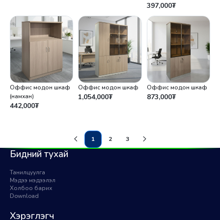
397,000
₮
Оффис модон шкаф
Оффис модон шкаф
Оффис модон шкаф
(намхан)
1,054,000
₮
873,000
₮
442,000
₮
1
2
3
(current)
Бидний тухай
Танилцуулга
Мэдээ мэдээлэл
Холбоо барих
Download
Хэрэглэгч