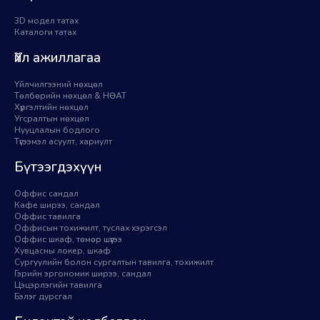
3D модел татах
Каталоги татах
Үйл ажиллагаа
Үйлчилгээний нөхцөл
Төлбөрийн нөхцөл & НӨАТ
Хүргэлтийн нөхцөл
Угсралтын нөхцөл
Нууцлалын бодлого
Түгээмэл асуулт, хариулт
Бүтээгдэхүүн
Оффис сандал
Кафе ширээ, сандал
Оффис тавилга
Оффисын тохижилт, туслах хэрэгсэл
Оффис шкаф, төмөр шүүгээ
Хувцасны локер, шкаф
Сургуулийн болон сургалтын тавилга, тохижилт
Гэрийн эргономик ширээ, сандал
Цэцэрлэгийн тавилга
Бэлэг дурсгал