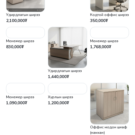
Удирдлагын ширээ
Кодтой оффис ширээ
2,100,000
₮
350,000
₮
Менежер ширээ
Менежер ширээ
830,000
₮
1,768,000
₮
Удирдлагын ширээ
1,440,000
₮
Менежер ширээ
Хурлын ширээ
1,090,000
₮
1,200,000
₮
Оффис модон шкаф
(намхан)