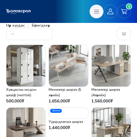
0
Нүүр хуудас
Бүтээгдэхүүн
Хувцасны модон
Менежер ширээ (5
Менежер ширээ
шкаф (чиптэй)
хүнийх)
(4хүнийх)
500,000
₮
1,656,000
₮
1,560,000
₮
Шинэ
Удирдлагын ширээ
1,440,000
₮