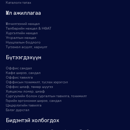
Каталоги татах
Үйл ажиллагаа
Үйлчилгээний нөхцөл
Төлбөрийн нөхцөл & НӨАТ
Хүргэлтийн нөхцөл
Угсралтын нөхцөл
Нууцлалын бодлого
Түгээмэл асуулт, хариулт
Бүтээгдэхүүн
Оффис сандал
Кафе ширээ, сандал
Оффис тавилга
Оффисын тохижилт, туслах хэрэгсэл
Оффис шкаф, төмөр шүүгээ
Хувцасны локер, шкаф
Сургуулийн болон сургалтын тавилга, тохижилт
Гэрийн эргономик ширээ, сандал
Цэцэрлэгийн тавилга
Бэлэг дурсгал
Бидэнтэй холбогдох