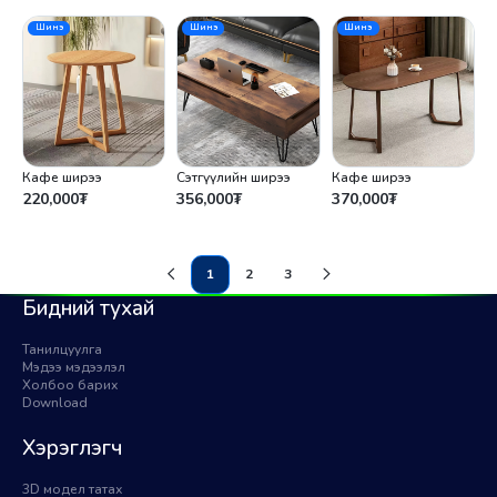
Шинэ
Шинэ
Шинэ
Кафе ширээ
Сэтгүүлийн ширээ
Кафе ширээ
220,000
₮
356,000
₮
370,000
₮
1
2
3
(current)
Бидний тухай
Танилцуулга
Мэдээ мэдээлэл
Холбоо барих
Download
Хэрэглэгч
3D модел татах