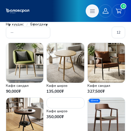
0
Нүүр хуудас
Бүтээгдэхүүн
Кафе сандал
Кафе ширээ
Кафе сандал
90,000
₮
135,000
₮
327,500
₮
Шинэ
Кафе ширээ
350,000
₮