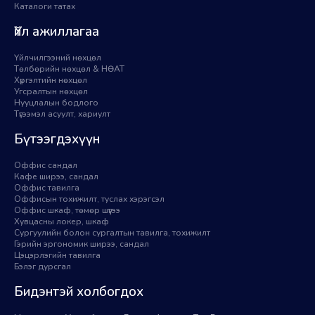
Каталоги татах
Үйл ажиллагаа
Үйлчилгээний нөхцөл
Төлбөрийн нөхцөл & НӨАТ
Хүргэлтийн нөхцөл
Угсралтын нөхцөл
Нууцлалын бодлого
Түгээмэл асуулт, хариулт
Бүтээгдэхүүн
Оффис сандал
Кафе ширээ, сандал
Оффис тавилга
Оффисын тохижилт, туслах хэрэгсэл
Оффис шкаф, төмөр шүүгээ
Хувцасны локер, шкаф
Сургуулийн болон сургалтын тавилга, тохижилт
Гэрийн эргономик ширээ, сандал
Цэцэрлэгийн тавилга
Бэлэг дурсгал
Бидэнтэй холбогдох