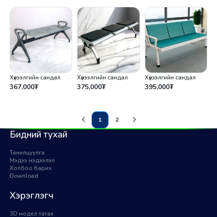
Хүлээлгийн сандал
Хүлээлгийн сандал
Хүлээлгийн сандал
367,000
₮
375,000
₮
395,000
₮
1
2
(current)
Бидний тухай
Танилцуулга
Мэдээ мэдээлэл
Холбоо барих
Download
Хэрэглэгч
3D модел татах