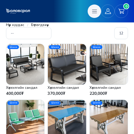
0
Нүүр хуудас
Бүтээгдэхүүн
Шинэ
Шинэ
Шинэ
Хүлээлгийн сандал
Хүлээлгийн сандал
Хүлээлгийн сандал
400,000
₮
370,000
₮
220,000
₮
Шинэ
Шинэ
Шинэ