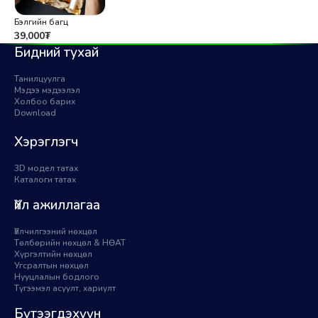
Бэлгийн багц
39,000
₮
Бидний тухай
Танилцуулга
Мэдээ мэдээлэл
Холбоо барих
Download
Хэрэглэгч
3D модел татах
Каталоги татах
Үйл ажиллагаа
Үйлчилгээний нөхцөл
Төлбөрийн нөхцөл & НӨАТ
Хүргэлтийн нөхцөл
Угсралтын нөхцөл
Нууцлалын бодлого
Түгээмэл асуулт, хариулт
Бүтээгдэхүүн