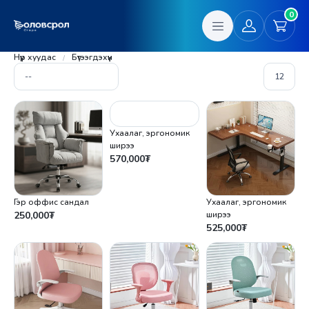
0
Нүүр хуудас
Бүтээгдэхүүн
Ухаалаг, эргономик
ширээ
570,000
₮
Гэр оффис сандал
Ухаалаг, эргономик
250,000
₮
ширээ
525,000
₮