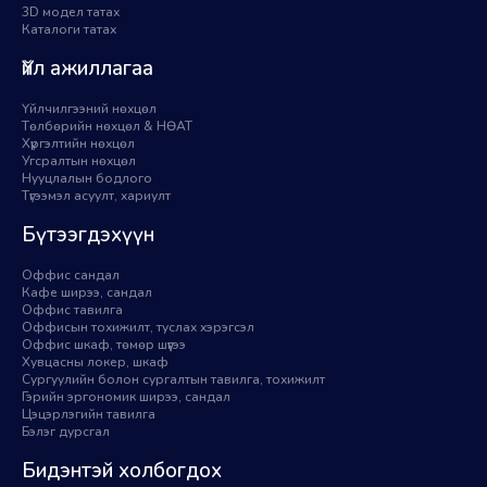
3D модел татах
Каталоги татах
Үйл ажиллагаа
Үйлчилгээний нөхцөл
Төлбөрийн нөхцөл & НӨАТ
Хүргэлтийн нөхцөл
Угсралтын нөхцөл
Нууцлалын бодлого
Түгээмэл асуулт, хариулт
Бүтээгдэхүүн
Оффис сандал
Кафе ширээ, сандал
Оффис тавилга
Оффисын тохижилт, туслах хэрэгсэл
Оффис шкаф, төмөр шүүгээ
Хувцасны локер, шкаф
Сургуулийн болон сургалтын тавилга, тохижилт
Гэрийн эргономик ширээ, сандал
Цэцэрлэгийн тавилга
Бэлэг дурсгал
Бидэнтэй холбогдох