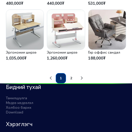
480,000
₮
440,000
₮
531,000
₮
Эргономик ширээ
Эргономик ширээ
Гэр оффис сандал
1,035,000
₮
1,260,000
₮
188,000
₮
1
2
(current)
Бидний тухай
Танилцуулга
Мэдээ мэдээлэл
Холбоо барих
Download
Хэрэглэгч