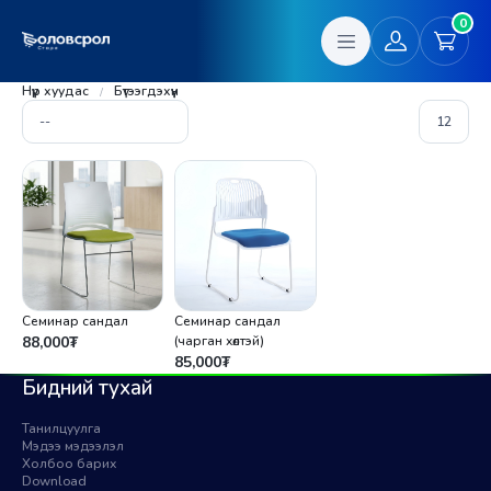
0
Нүүр хуудас
Бүтээгдэхүүн
Семинар сандал
Семинар сандал
88,000
₮
(чарган хөлтэй)
85,000
₮
Бидний тухай
Танилцуулга
Мэдээ мэдээлэл
Холбоо барих
Download