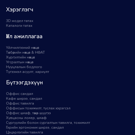
Хэрэглэгч
3D модел татах
Каталоги татах
Үйл ажиллагаа
Үйлчилгээний нөхцөл
Төлбөрийн нөхцөл & НӨАТ
Хүргэлтийн нөхцөл
Угсралтын нөхцөл
Нууцлалын бодлого
Түгээмэл асуулт, хариулт
Бүтээгдэхүүн
Оффис сандал
Кафе ширээ, сандал
Оффис тавилга
Оффисын тохижилт, туслах хэрэгсэл
Оффис шкаф, төмөр шүүгээ
Хувцасны локер, шкаф
Сургуулийн болон сургалтын тавилга, тохижилт
Гэрийн эргономик ширээ, сандал
Цэцэрлэгийн тавилга